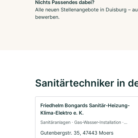
Nichts Passendes dabei?
Alle neuen Stellenangebote in Duisburg – au
bewerben.
Sanitärtechniker in d
Friedhelm Bongards Sanitär-Heizung-
Klima-Elektro e. K.
Sanitäranlagen · Gas-Wasser-Installation ·
Klimaanlagenbau und Lüftungsbau ·
Gutenbergstr. 35, 47443 Moers
Elektroinstallation · Heizungsbau ·