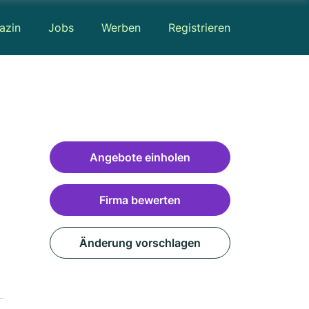
azin
Jobs
Werben
Registrieren
Angebote einholen
Firma bewerten
Änderung vorschlagen