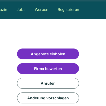
azin
Jobs
Werben
Registrieren
Angebote einholen
Firma bewerten
Anrufen
Änderung vorschlagen