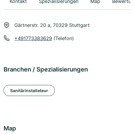
Kontakt
Spezialisierungen
Map
Bewertun
Gärtnerstr. 20 a, 70329 Stuttgart
+491773383629
(Telefon)
Branchen / Spezialisierungen
Sanitärinstallateur
Map