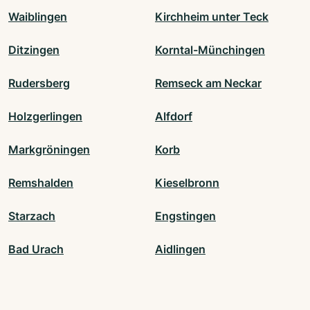
Waiblingen
Kirchheim unter Teck
Ditzingen
Korntal-Münchingen
Rudersberg
Remseck am Neckar
Holzgerlingen
Alfdorf
Markgröningen
Korb
Remshalden
Kieselbronn
Starzach
Engstingen
Bad Urach
Aidlingen