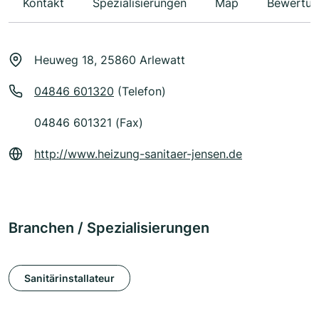
Kontakt
Spezialisierungen
Map
Bewertun
Heuweg 18, 25860 Arlewatt
04846 601320
(Telefon)
04846 601321 (Fax)
http://www.heizung-sanitaer-jensen.de
Branchen / Spezialisierungen
Sanitärinstallateur