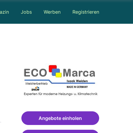
azin
Jobs
Werben
Registrieren
Angebote einholen