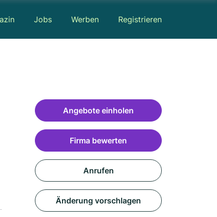
azin
Jobs
Werben
Registrieren
Angebote einholen
Firma bewerten
Anrufen
Änderung vorschlagen