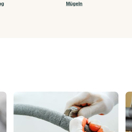
og
Mügeln