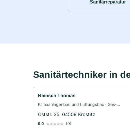
Sanitärreparatur
Sanitärtechniker in d
Reinsch Thomas
Klimaanlagenbau und Lüftungsbau · Gas-
Wasser-Installation · Sanitäranlagen ·
Oststr. 35, 04509 Krostitz
Sanitärinstallateur
(0)
0.0