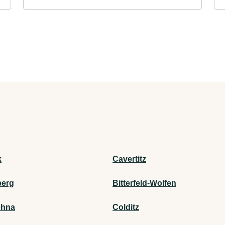
k
Cavertitz
berg
Bitterfeld-Wolfen
ehna
Colditz