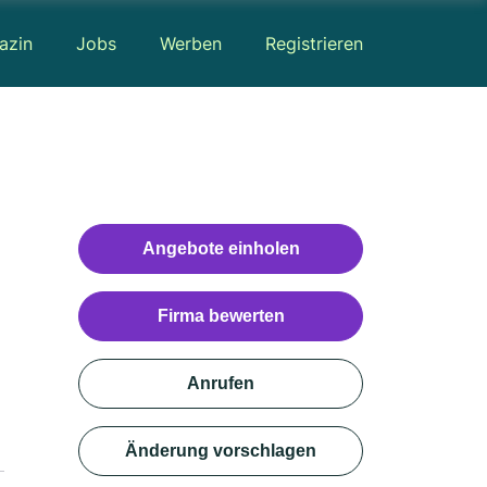
azin
Jobs
Werben
Registrieren
Angebote einholen
Firma bewerten
Anrufen
Änderung vorschlagen