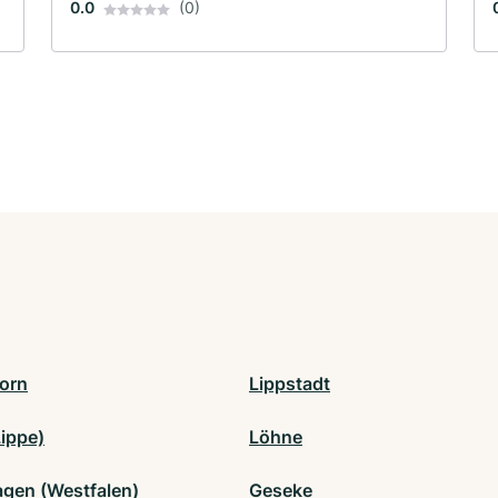
0.0
(0)
orn
Lippstadt
Lippe)
Löhne
agen (Westfalen)
Geseke