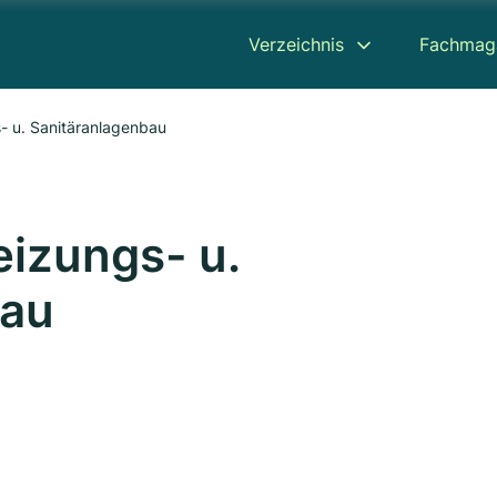
Verzeichnis
Fachmag
- u. Sanitäranlagenbau
eizungs- u.
bau