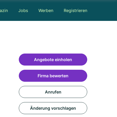
azin
Jobs
Werben
Registrieren
Angebote einholen
Firma bewerten
Anrufen
Änderung vorschlagen