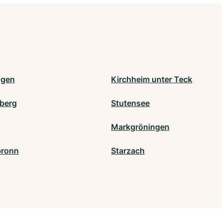
ngen
Kirchheim unter Teck
berg
Stutensee
Markgröningen
bronn
Starzach