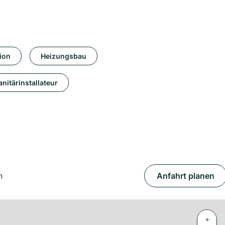
ion
Heizungsbau
anitärinstallateur
n
Anfahrt planen
+