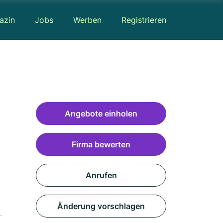
azin
Jobs
Werben
Registrieren
Angebote einholen
Firma bewerten
Anrufen
Änderung vorschlagen