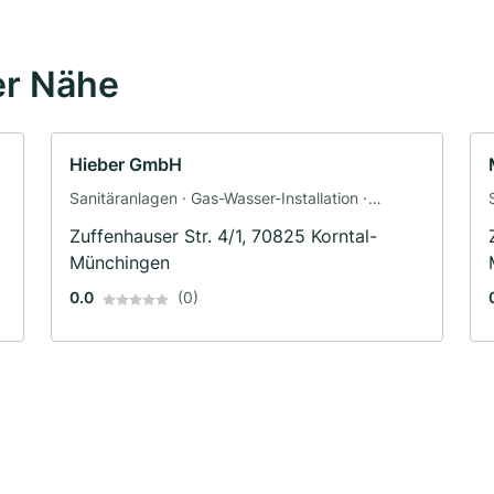
er Nähe
Hieber GmbH
Sanitäranlagen · Gas-Wasser-Installation ·
Heizungsbau · Klimaanlagenbau und
Zuffenhauser Str. 4/1, 70825 Korntal-
Lüftungsbau · Sanitärinstallateur
Münchingen
0.0
(0)