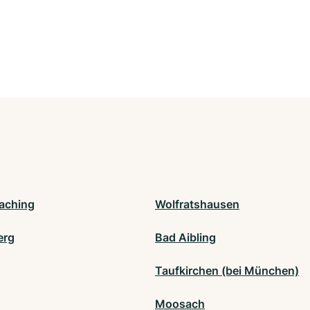
aching
Wolfratshausen
erg
Bad Aibling
Taufkirchen (bei München)
Moosach