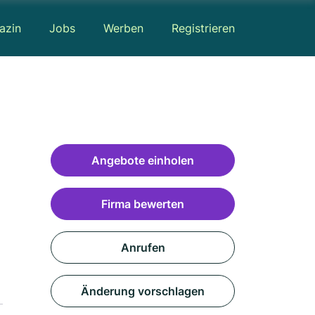
azin
Jobs
Werben
Registrieren
Angebote einholen
Firma bewerten
Anrufen
Änderung vorschlagen