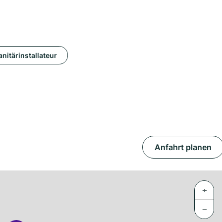
anitärinstallateur
Anfahrt planen
+
−