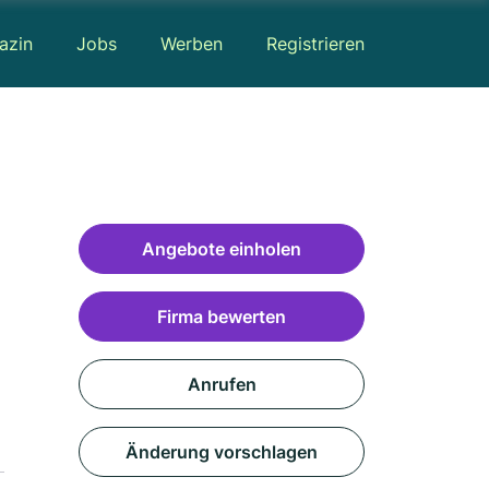
azin
Jobs
Werben
Registrieren
Angebote einholen
Firma bewerten
Anrufen
Änderung vorschlagen