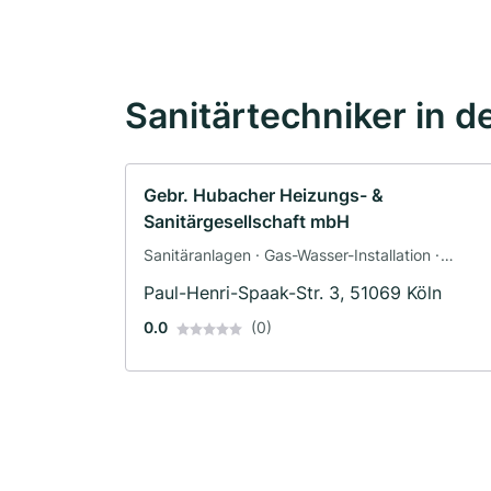
Sanitärtechniker in d
Gebr. Hubacher Heizungs- &
Sanitärgesellschaft mbH
Sanitäranlagen · Gas-Wasser-Installation ·
Klimaanlagenbau und Lüftungsbau ·
Paul-Henri-Spaak-Str. 3, 51069 Köln
Heizungsbau · Sanitärinstallateur
0.0
(0)