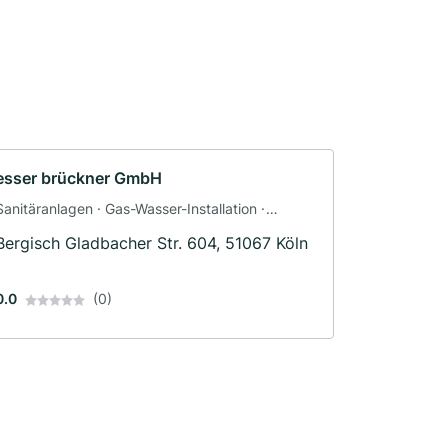
esser brückner GmbH
Sanitäranlagen · Gas-Wasser-Installation ·
Klimaanlagenbau und Lüftungsbau ·
Bergisch Gladbacher Str. 604, 51067 Köln
Heizungsbau · Sanitärinstallateur
0.0
(0)