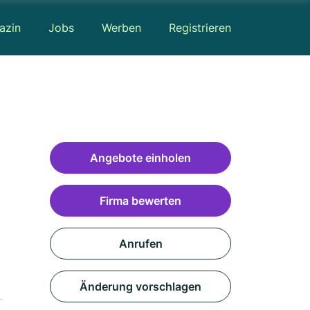
azin
Jobs
Werben
Registrieren
Angebote einholen
Firma bewerten
Anrufen
Änderung vorschlagen