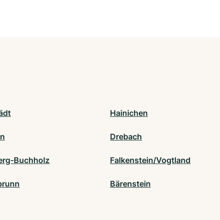
ädt
Hainichen
an
Drebach
erg-Buchholz
Falkenstein/Vogtland
brunn
Bärenstein