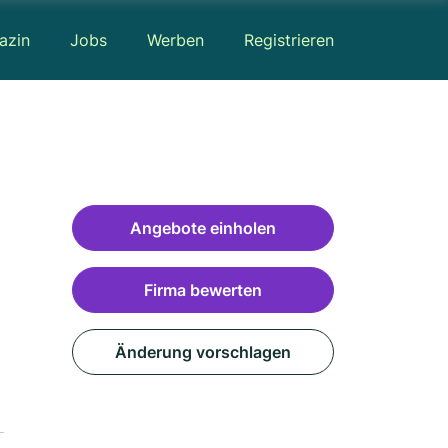
azin
Jobs
Werben
Registrieren
Angebote einholen
Firma bewerten
Änderung vorschlagen