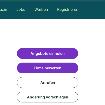
azin
Jobs
Werben
Registrieren
Angebote einholen
Firma bewerten
Anrufen
Änderung vorschlagen