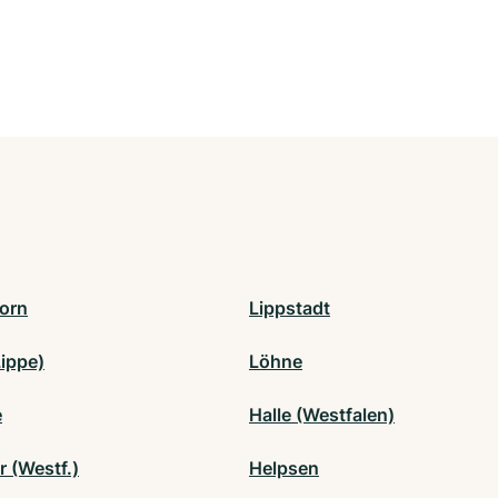
orn
Lippstadt
Lippe)
Löhne
e
Halle (Westfalen)
r (Westf.)
Helpsen