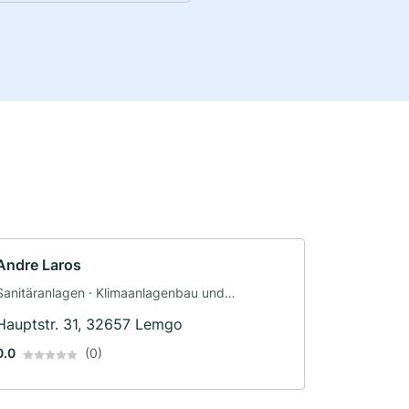
Andre Laros
Sanitäranlagen · Klimaanlagenbau und
Lüftungsbau · Heizungsbau · Gas-Wasser-
Hauptstr. 31, 32657 Lemgo
Installation
0.0
(0)