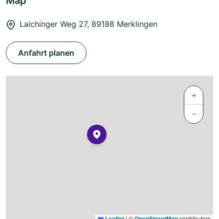
Map
Laichinger Weg 27, 89188 Merklingen
Anfahrt planen
+
−
Leaflet
|
©
OpenStreetMap
contributors