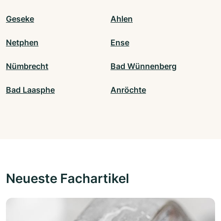
Geseke
Ahlen
Netphen
Ense
Nümbrecht
Bad Wünnenberg
Bad Laasphe
Anröchte
Neueste Fachartikel