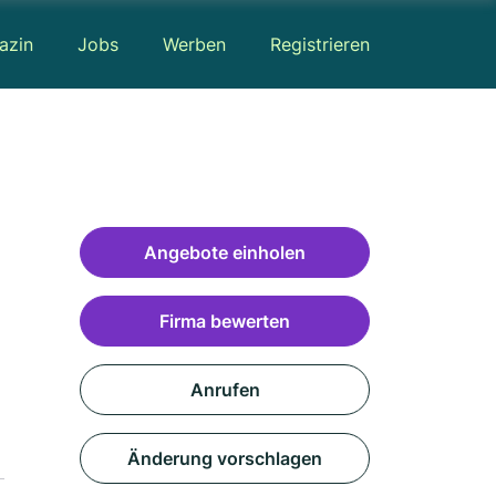
azin
Jobs
Werben
Registrieren
Angebote einholen
Firma bewerten
Anrufen
Änderung vorschlagen