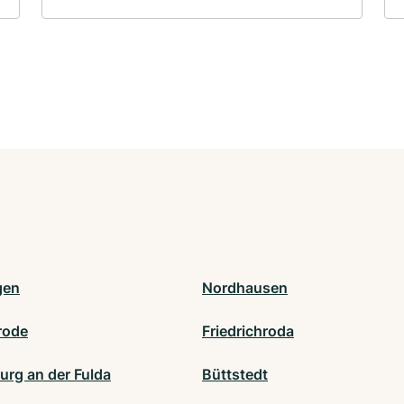
gen
Nordhausen
rode
Friedrichroda
urg an der Fulda
Büttstedt