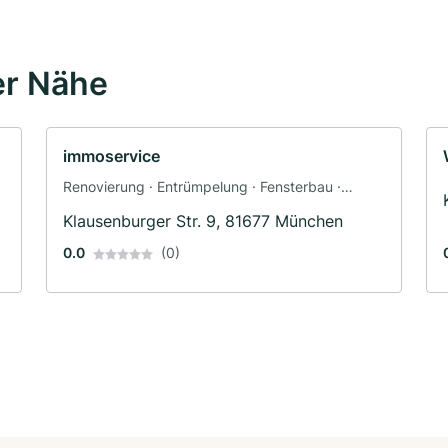
er Nähe
immoservice
Renovierung · Entrümpelung · Fensterbau ·
Türenbau · Maler · Innenausbau · Trockenbau ·
Klausenburger Str. 9, 81677 München
Altbausanierung
0.0
(0)