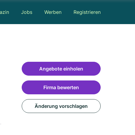
azin
Jobs
Werben
Registrieren
Angebote einholen
Firma bewerten
Änderung vorschlagen