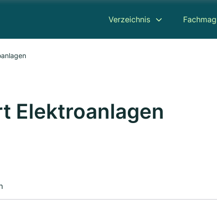
Verzeichnis
Fachmag
oanlagen
t Elektroanlagen
n