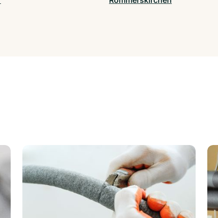
f
Rommerskirchen