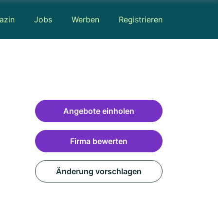
azin
Jobs
Werben
Registrieren
Angebote einholen
Firma bewerten
Änderung vorschlagen