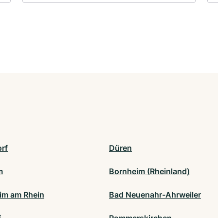
orf
Düren
m
Bornheim (Rheinland)
m am Rhein
Bad Neuenahr-Ahrweiler