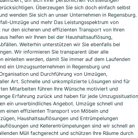
alifiziert, um sich Ihrer persönlichen Vorstellungen
ücksichtigen. Überzeugen Sie sich doch einfach selbst
nd wenden Sie sich an unser Unternehmen in Regensburg.
tfall-Umzüge und mehr Das Leistungsspektrum von
ur den sicheren und effizienten Transport von Ihren
s helfen wir Ihnen bei der Haushaltsauflösung,
ällen. Weiterhin unterstützen wir Sie ebenfalls bei
en. Wir informieren Sie transparent über alle
en einleiten werden, damit Sie immer auf dem Laufenden
sind ein Umzugsunternehmen in Regensburg und
g, Organisation und Durchführung von Umzügen,
ler Art. Schnelle und unkomplizierte Lösungen sind für
erten Mitarbeiten führen Ihre Wünsche motiviert und
elange Erfahrung zurück und haben für jede Umzugssituatio
en ein unverbindliches Angebot. Umzüge schnell und
um einen effizienten Transport von Möbeln und
zügen, Haushaltsauflösungen und Entrümpelungen
uflösungen und Kellerentrümpelungen sind wir schnell an
fallenden Müll fachgerecht und schützen Ihre Räume durch