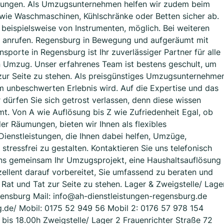
gungen. Als Umzugsunternehmen helfen wir zudem beim
wie Waschmaschinen, Kühlschränke oder Betten sicher ab.
 beispielsweise von Instrumenten, möglich. Bei weiteren
 anrufen. Regensburg in Bewegung und aufgeräumt mit
porte in Regensburg ist Ihr zuverlässiger Partner für alle
 Umzug. Unser erfahrenes Team ist bestens geschult, um
g zur Seite zu stehen. Als preisgünstiges Umzugsunternehme
em unbeschwerten Erlebnis wird. Auf die Expertise und das
ürfen Sie sich getrost verlassen, denn diese wissen
t. Von A wie Auflösung bis Z wie Zufriedenheit Egal, ob
 Räumungen, bieten wir Ihnen als flexibles
ienstleistungen, die Ihnen dabei helfen, Umzüge,
ressfrei zu gestalten. Kontaktieren Sie uns telefonisch
uns gemeinsam Ihr Umzugsprojekt, eine Haushaltsauflösung
ellent darauf vorbereitet, Sie umfassend zu beraten und
at und Tat zur Seite zu stehen. Lager & Zweigstelle/ Lage
gensburg Mail: info@ah-dienstleistungen-regensburg.de
g.de/ Mobil: 0175 52 949 56 Mobil 2: 0176 57 978 154
 bis 18.00h Zweigstelle/ Lager 2 Frauenrichter Straße 72