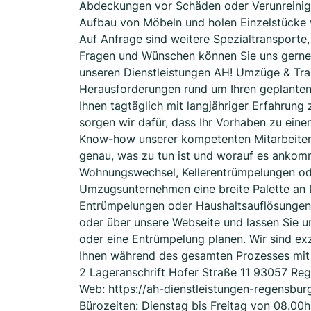
Abdeckungen vor Schäden oder Verunreini
Aufbau von Möbeln und holen Einzelstücke 
Auf Anfrage sind weitere Spezialtransporte,
Fragen und Wünschen können Sie uns gerne
unseren Dienstleistungen AH! Umzüge & Trans
Herausforderungen rund um Ihren geplanten
Ihnen tagtäglich mit langjähriger Erfahrun
sorgen wir dafür, dass Ihr Vorhaben zu ein
Know-how unserer kompetenten Mitarbeiter d
genau, was zu tun ist und worauf es ankomm
Wohnungswechsel, Kellerentrümpelungen oder
Umzugsunternehmen eine breite Palette an D
Entrümpelungen oder Haushaltsauflösungen st
oder über unsere Webseite und lassen Sie 
oder eine Entrümpelung planen. Wir sind exz
Ihnen während des gesamten Prozesses mit R
2 Lageranschrift Hofer Straße 11 93057 Re
Web: https://ah-dienstleistungen-regensbur
Bürozeiten: Dienstag bis Freitag von 08.00h