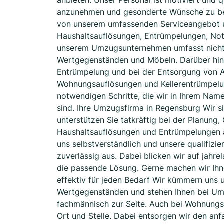
anbieten. Unser Personal ist motiviert und qu
anzunehmen und gesonderte Wünsche zu ber
von unserem umfassenden Serviceangebot u
Haushaltsauflösungen, Entrümpelungen, No
unserem Umzugsunternehmen umfasst nicht n
Wertgegenständen und Möbeln. Darüber hinau
Entrümpelung und bei der Entsorgung von Abf
Wohnungsauflösungen und Kellerentrümpelung
notwendigen Schritte, die wir in Ihrem Nam
sind. Ihre Umzugsfirma in Regensburg Wir 
unterstützen Sie tatkräftig bei der Planun
Haushaltsauflösungen und Entrümpelungen al
uns selbstverständlich und unsere qualifizi
zuverlässig aus. Dabei blicken wir auf jahr
die passende Lösung. Gerne machen wir Ihn
effektiv für jeden Bedarf Wir kümmern uns 
Wertgegenständen und stehen Ihnen bei Um
fachmännisch zur Seite. Auch bei Wohnungsa
Ort und Stelle. Dabei entsorgen wir den an