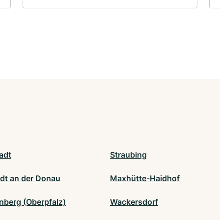
adt
Straubing
dt an der Donau
Maxhütte-Haidhof
nberg (Oberpfalz)
Wackersdorf