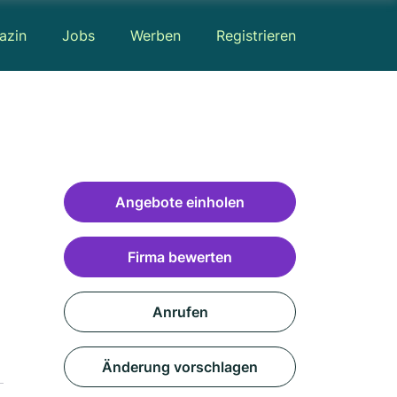
azin
Jobs
Werben
Registrieren
Angebote einholen
Firma bewerten
Anrufen
Änderung vorschlagen