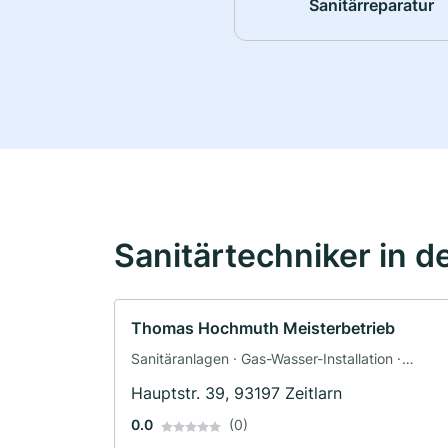
Sanitärreparatur
Sanitärtechniker in d
Thomas Hochmuth Meisterbetrieb
Sanitäranlagen · Gas-Wasser-Installation ·
Heizungsbau · Klimaanlagenbau und
Hauptstr. 39, 93197 Zeitlarn
Lüftungsbau · Sanitärinstallateur
0.0
(0)