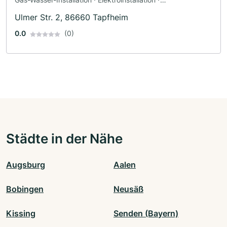
Klimaanlagenbau und Lüftungsbau · Heizungsbau ·
Ulmer Str. 2, 86660 Tapfheim
Sanitärinstallateur
0.0
(0)
Städte in der Nähe
Augsburg
Aalen
Bobingen
Neusäß
Kissing
Senden (Bayern)