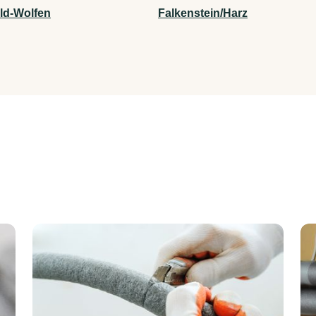
eld-Wolfen
Falkenstein/Harz