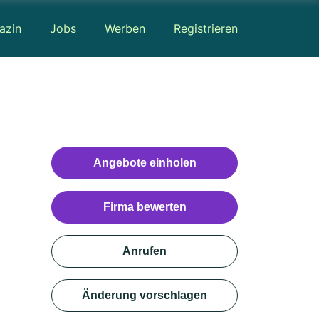
azin
Jobs
Werben
Registrieren
Angebote einholen
Firma bewerten
Anrufen
Änderung vorschlagen