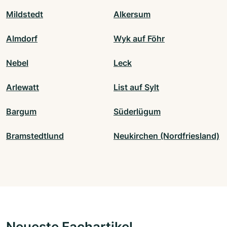
Mildstedt
Alkersum
Almdorf
Wyk auf Föhr
Nebel
Leck
Arlewatt
List auf Sylt
Bargum
Süderlügum
Bramstedtlund
Neukirchen (Nordfriesland)
Neueste Fachartikel