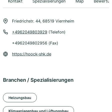
Kontakt
Spezialisierungen
Map
Bewertun
Friedrichstr. 44, 68519 Viernheim
+4962049803929
(Telefon)
+4962049802956 (Fax)
https://hoock-shk.de
Branchen / Spezialisierungen
Heizungsbau
Klimaanlagenbau und Lüftungsbau