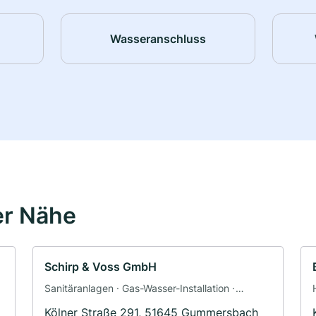
Wasseranschluss
er Nähe
Schirp & Voss GmbH
Sanitäranlagen · Gas-Wasser-Installation ·
Klimaanlagenbau und Lüftungsbau ·
Kölner Straße 291, 51645 Gummersbach