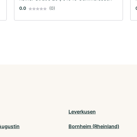
Heizungsbau
0.0
(0)
Leverkusen
Augustin
Bornheim (Rheinland)