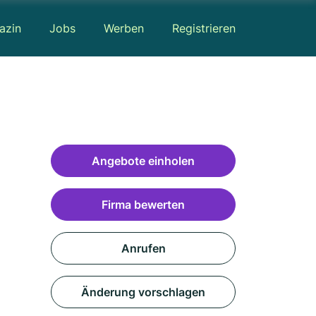
azin
Jobs
Werben
Registrieren
Angebote einholen
Firma bewerten
Anrufen
Änderung vorschlagen