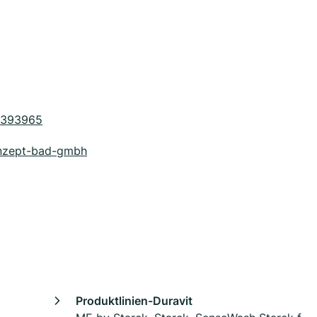
5393965
onzept-bad-gmbh
Produktlinien-Duravit