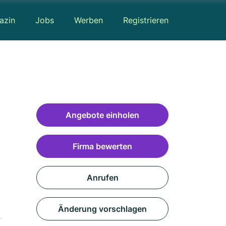
azin
Jobs
Werben
Registrieren
Angebote einholen
Firma bewerten
Anrufen
Änderung vorschlagen