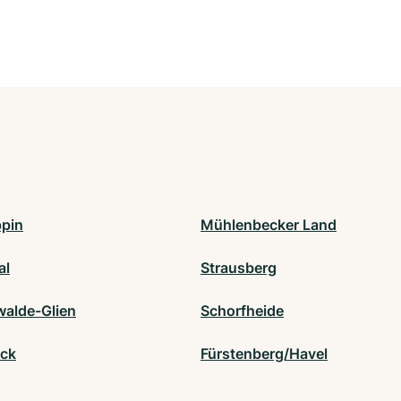
pin
Mühlenbecker Land
al
Strausberg
alde-Glien
Schorfheide
ick
Fürstenberg/Havel