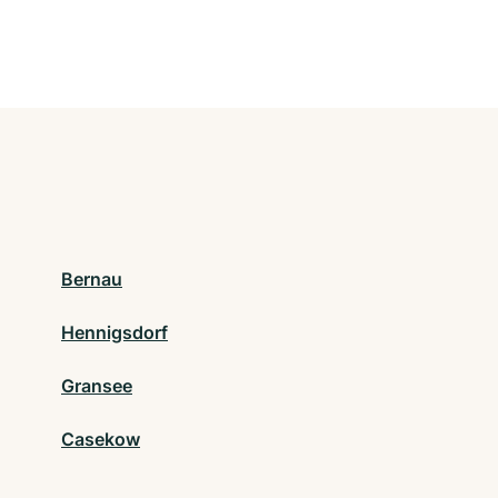
Bernau
Hennigsdorf
Gransee
Casekow