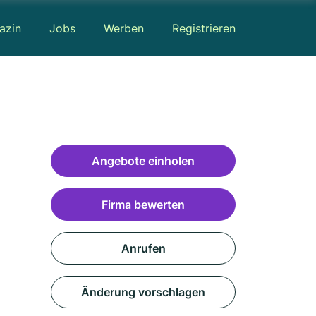
azin
Jobs
Werben
Registrieren
Angebote einholen
Firma bewerten
Anrufen
Änderung vorschlagen