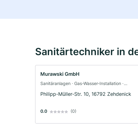
Sanitärtechniker in d
Murawski GmbH
Sanitäranlagen · Gas-Wasser-Installation ·
Klimaanlagenbau und Lüftungsbau ·
Philipp-Müller-Str. 10, 16792 Zehdenick
Sanitärinstallateur
0.0
(0)