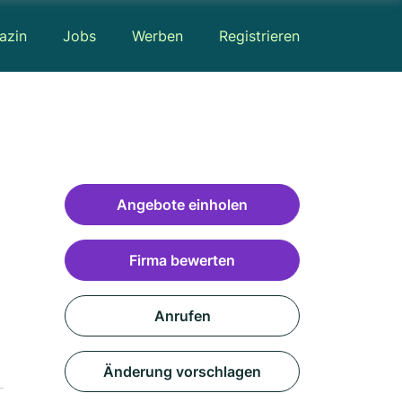
azin
Jobs
Werben
Registrieren
Angebote einholen
Firma bewerten
Anrufen
Änderung vorschlagen