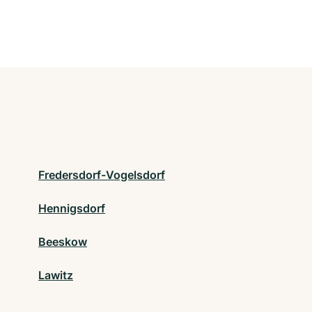
Fredersdorf-Vogelsdorf
Hennigsdorf
Beeskow
Lawitz