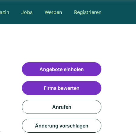
azin
Jobs
Werben
Registrieren
Angebote einholen
Firma bewerten
Anrufen
Änderung vorschlagen