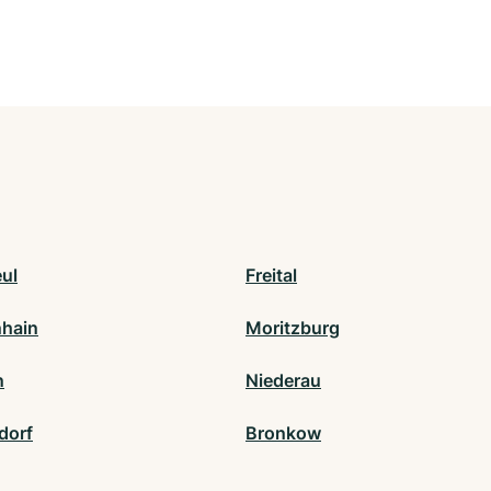
ul
Freital
hain
Moritzburg
n
Niederau
dorf
Bronkow