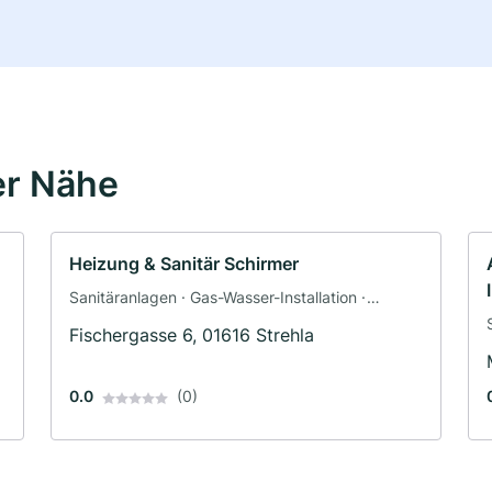
er Nähe
Heizung & Sanitär Schirmer
Sanitäranlagen · Gas-Wasser-Installation ·
Heizungsbau · Klimaanlagenbau und
Fischergasse 6, 01616 Strehla
Lüftungsbau
0.0
(0)