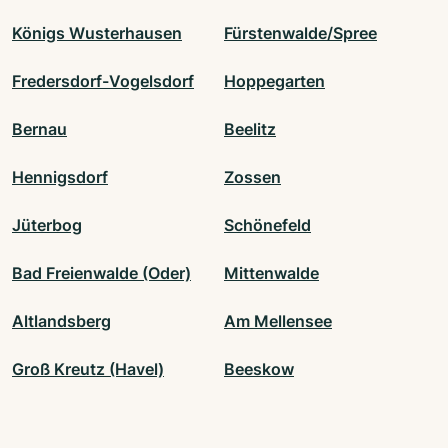
Königs Wusterhausen
Fürstenwalde/Spree
Fredersdorf-Vogelsdorf
Hoppegarten
Bernau
Beelitz
Hennigsdorf
Zossen
Jüterbog
Schönefeld
Bad Freienwalde (Oder)
Mittenwalde
Altlandsberg
Am Mellensee
Groß Kreutz (Havel)
Beeskow