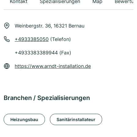
Kontakt
Spezialisierungen
Map
Bewertun
Weinbergstr. 36, 16321 Bernau
+4933385050
(Telefon)
+4933383389944 (Fax)
https://www.arndt-installation.de
Branchen / Spezialisierungen
Heizungsbau
Sanitärinstallateur