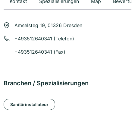
Kontakt
Spezialisierungen
Map
Bewertun
Amselsteg 19, 01326 Dresden
+493512640341
(Telefon)
+493512640341 (Fax)
Branchen / Spezialisierungen
Sanitärinstallateur