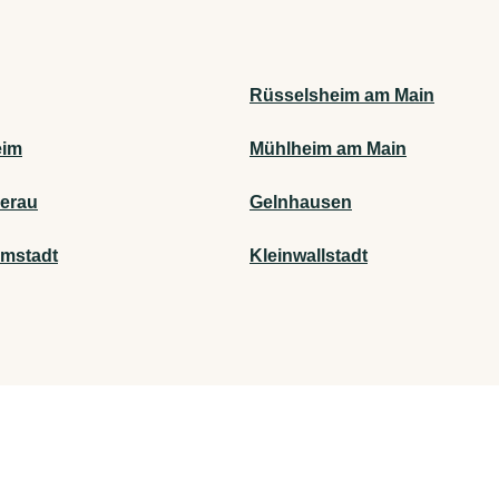
Rüsselsheim am Main
eim
Mühlheim am Main
erau
Gelnhausen
mstadt
Kleinwallstadt