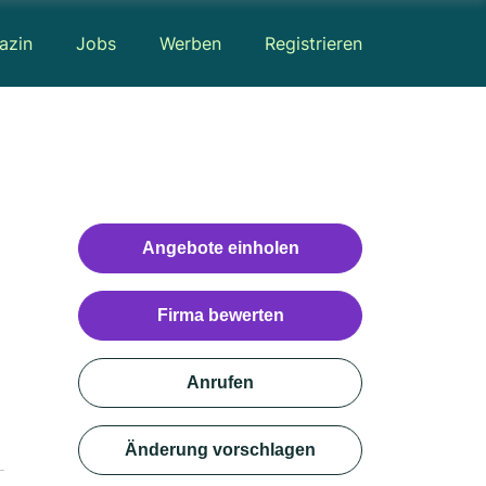
azin
Jobs
Werben
Registrieren
Angebote einholen
Firma bewerten
Anrufen
Änderung vorschlagen