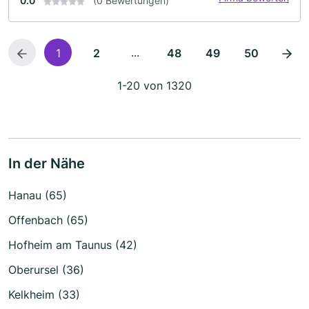
0.0
(0 Bewertungen)
...
1
2
48
49
50
1-20 von 1320
In der Nähe
Hanau (65)
Offenbach (65)
Hofheim am Taunus (42)
Oberursel (36)
Kelkheim (33)