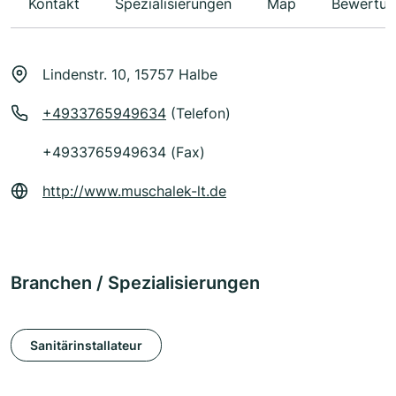
Kontakt
Spezialisierungen
Map
Bewertun
Lindenstr. 10, 15757 Halbe
+4933765949634
(Telefon)
+4933765949634 (Fax)
http://www.muschalek-lt.de
Branchen / Spezialisierungen
Sanitärinstallateur