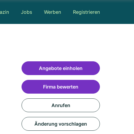
azin
Jobs
Werben
Registrieren
Angebote einholen
Firma bewerten
Anrufen
Änderung vorschlagen