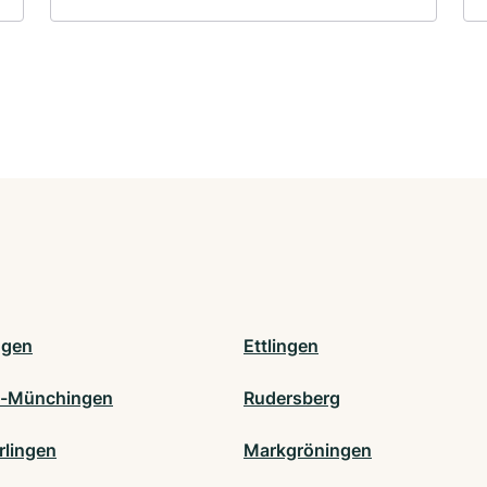
ngen
Ettlingen
l-Münchingen
Rudersberg
rlingen
Markgröningen