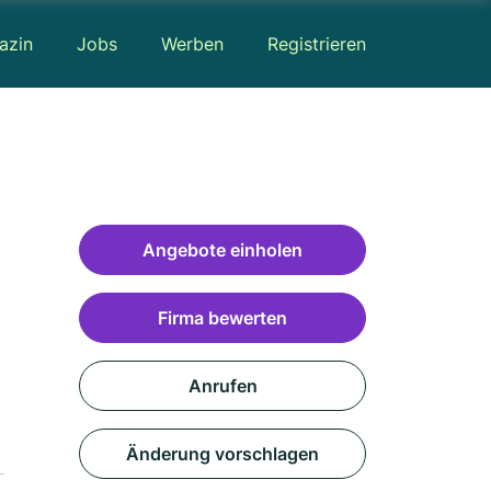
azin
Jobs
Werben
Registrieren
Angebote einholen
Firma bewerten
Anrufen
Änderung vorschlagen