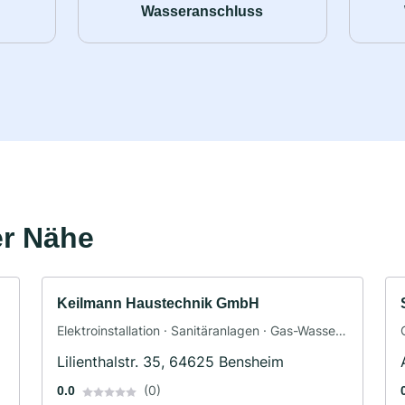
Wasseranschluss
er Nähe
Keilmann Haustechnik GmbH
Elektroinstallation · Sanitäranlagen · Gas-Wasser-
Installation · Klimaanlagenbau und Lüftungsbau ·
Lilienthalstr. 35, 64625 Bensheim
Heizungsbau · Sanitärinstallateur
(0)
0.0