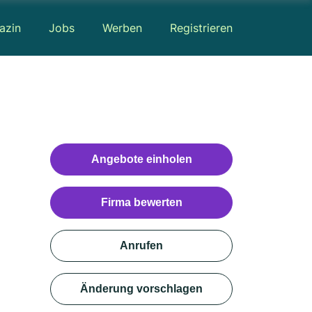
azin
Jobs
Werben
Registrieren
Angebote einholen
Firma bewerten
Anrufen
Änderung vorschlagen