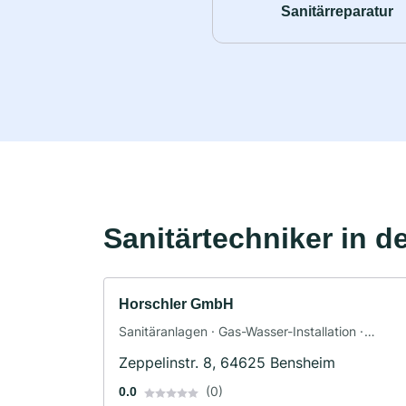
Sanitärreparatur
Sanitärtechniker in d
Horschler GmbH
Sanitäranlagen · Gas-Wasser-Installation ·
Klimaanlagenbau und Lüftungsbau ·
Zeppelinstr. 8, 64625 Bensheim
Heizungsbau
(0)
0.0