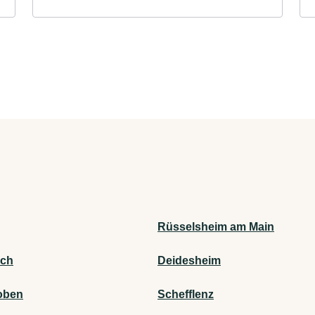
Rüsselsheim am Main
ach
Deidesheim
oben
Schefflenz