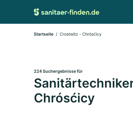
Startseite
Crostwitz - Chrósćicy
224 Suchergebnisse für
Sanitärtechniker
Chrósćicy