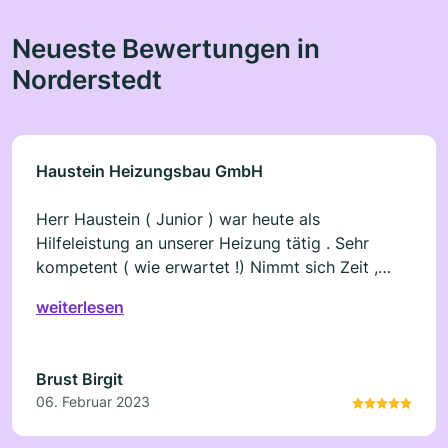
Neueste Bewertungen in
Norderstedt
Haustein Heizungsbau GmbH
Herr Haustein ( Junior ) war heute als
Hilfeleistung an unserer Heizung tätig . Sehr
kompetent ( wie erwartet !) Nimmt sich Zeit ,
dass Problem zu kristallisieren und die
weiterlesen
Freundlichkeit blieb keineswegs auf der Strecke .
Vielen Dank
Brust Birgit
06. Februar 2023