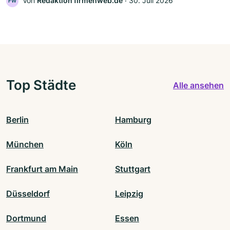
Von
Redaktion firmenweb.de
‧
30. Juli 2026
FW
Top Städte
Alle ansehen
Berlin
Hamburg
München
Köln
Frankfurt am Main
Stuttgart
Düsseldorf
Leipzig
Dortmund
Essen