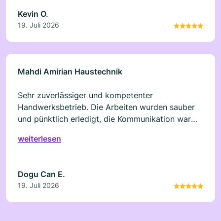
Kevin O.
19. Juli 2026
Mahdi Amirian Haustechnik
Sehr zuverlässiger und kompetenter
Handwerksbetrieb. Die Arbeiten wurden sauber
und pünktlich erledigt, die Kommunikation war
freundlich und unkompliziert. Ich bin mit dem
weiterlesen
Ergebnis sehr zufrieden und würde die Firma
jederzeit wieder beauftragen. Klare Empfehlung!
Dogu Can E.
19. Juli 2026