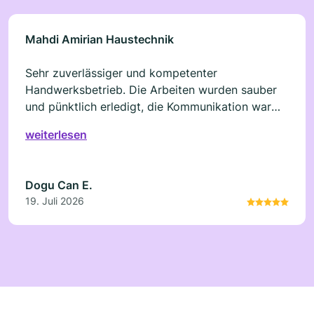
Mahdi Amirian Haustechnik
Sehr zuverlässiger und kompetenter
Handwerksbetrieb. Die Arbeiten wurden sauber
und pünktlich erledigt, die Kommunikation war
freundlich und unkompliziert. Ich bin mit dem
weiterlesen
Ergebnis sehr zufrieden und würde die Firma
jederzeit wieder beauftragen. Klare Empfehlung!
Dogu Can E.
19. Juli 2026